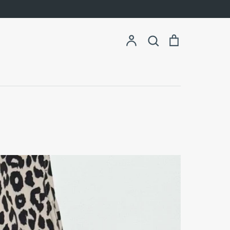
ア
検
Shopping
検索
カ
索
Bag
ウ
ン
ト