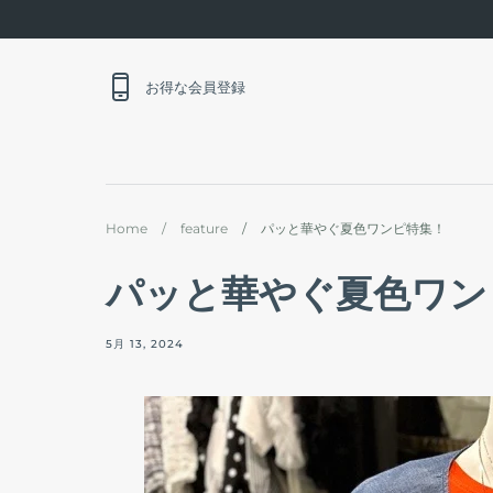
Skip
to
content
お得な会員登録
Home
/
feature
/
パッと華やぐ夏色ワンピ特集！
パッと華やぐ夏色ワン
5月 13, 2024