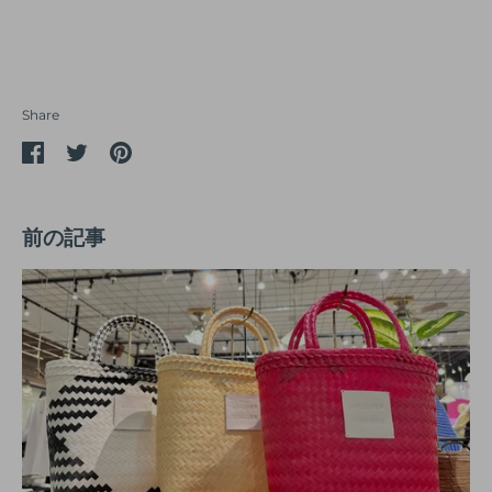
Share
Share
Share
Share
on
on
on
facebook
twitter
pinterest
前の記事