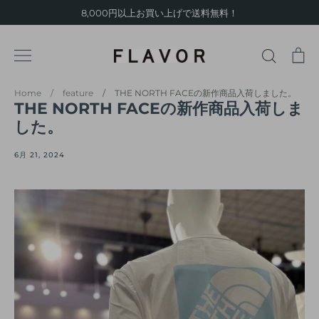
Skip
8,000円以上お買い上げで送料無料！
to
content
検
S
索
B
Home
/
feature
/
THE NORTH FACEの新作商品入荷しました。
THE NORTH FACEの新作商品入荷しま
した。
6月 21, 2024